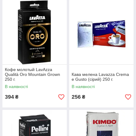
Кофе молотый LavAzza
Qualità Oro Mountain Grown
Кава мелена Lavazza Crema
250 г.
e Gusto (сірий) 250 г.
В наявності
В наявності
394
256
₴
₴