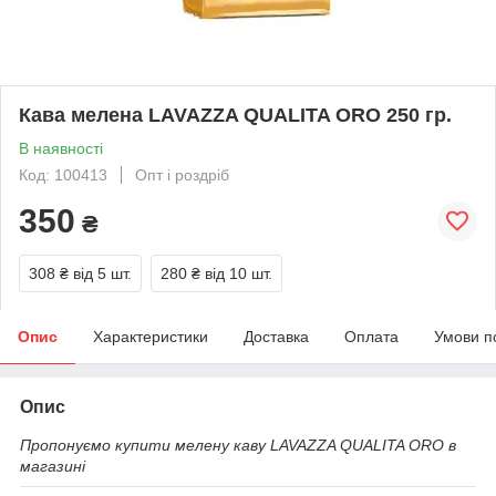
Кава мелена LAVAZZA QUALITA ORO 250 гр.
В наявності
Код: 100413
Опт і роздріб
350
₴
308 ₴
від 5 шт.
280 ₴
від 10 шт.
Опис
Характеристики
Доставка
Оплата
Умови п
Опис
Пропонуємо купити мелену каву LAVAZZA QUALITA ORO в
магазині