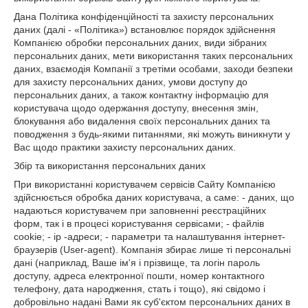
Дана Політика конфіденційності та захисту персональних
даних (далі - «Політика») встановлює порядок здійснення
Компанією обробки персональних даних, види зібраних
персональних даних, мети використання таких персональних
даних, взаємодія Компанії з третіми особами, заходи безпеки
для захисту персональних даних, умови доступу до
персональних даних, а також контактну інформацію для
користувача щодо одержання доступу, внесення змін,
блокування або видалення своїх персональних даних та
поводження з будь-якими питаннями, які можуть виникнути у
Вас щодо практики захисту персональних даних.
Збір та використання персональних даних
При використанні користувачем сервісів Сайту Компанією
здійснюється обробка даних користувача, а саме: - даних, що
надаються користувачем при заповненні реєстраційних
форм, так і в процесі користування сервісами; - файлів
cookie; - ір -адреси; - параметри та налаштування інтернет-
браузерів (User-agent). Компанія збирає лише ті персональні
дані (наприклад, Ваше ім'я і прізвище, та логін пароль
доступу, адреса електронної пошти, номер контактного
телефону, дата народження, стать і тощо), які свідомо і
добровільно надані Вами як суб'єктом персональних даних в