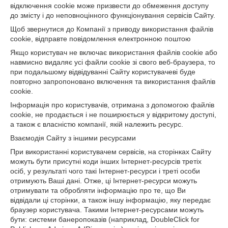
відключення cookie може призвести до обмеження доступу
до змісту і до неповноцінного функціонування сервісів Сайту.
Щоб звернутися до Компанії з приводу використання файлів
cookie, відправте повідомлення електронною поштою
Якщо користувач не включає використання файлів cookie або
навмисно видаляє усі файли cookie зі свого веб-браузера, то
при подальшому відвідуванні Сайту користувачеві буде
повторно запропоновано включення та використання файлів
cookie.
Інформація про користувачів, отримана з допомогою файлів
cookie, не продається і не поширюється у відкритому доступі,
а також є власністю компанії, якій належить ресурс.
Взаємодія Сайту з іншими ресурсами
При використанні користувачем сервісів, на сторінках Сайту
можуть бути присутні коди інших Інтернет-ресурсів третіх
осіб, у результаті чого такі Інтернет-ресурси і треті особи
отримують Ваші дані. Отже, ці Інтернет-ресурси можуть
отримувати та обробляти інформацію про те, що Ви
відвідали ці сторінки, а також іншу інформацію, яку передає
браузер користувача. Такими Інтернет-ресурсами можуть
бути: системи банеропоказів (наприклад, DoubleClick for