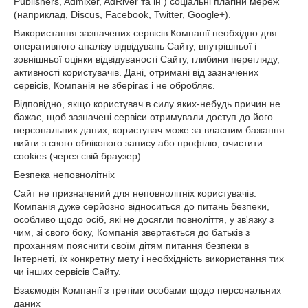
Publishers, Admixer, AdRiver та ін ) соціальні плагіни мереж
(наприклад, Discus, Facebook, Twitter, Google+).
Використання зазначених сервісів Компанії необхідно для
оперативного аналізу відвідувань Сайту, внутрішньої і
зовнішньої оцінки відвідуваності Сайту, глибини перегляду,
активності користувачів. Дані, отримані від зазначених
сервісів, Компанія не зберігає і не обробляє.
Відповідно, якщо користувач в силу яких-небудь причин не
бажає, щоб зазначені сервіси отримували доступ до його
персональних даних, користувач може за власним бажання
вийти з свого облікового запису або профілю, очистити
cookies (через свій браузер).
Безпека неповнолітніх
Сайт не призначений для неповнолітніх користувачів.
Компанія дуже серйозно відноситься до питань безпеки,
особливо щодо осіб, які не досягли повноліття, у зв'язку з
чим, зі свого боку, Компанія звертається до батьків з
проханням пояснити своїм дітям питання безпеки в
Інтернеті, їх конкретну мету і необхідність використання тих
чи інших сервісів Сайту.
Взаємодія Компанії з третіми особами щодо персональних
даних