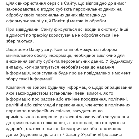
цілях використання сервісів Сайту, що відповідно до вимог
законодавства є згодою суб'єкта персональних даних на
обробку своїх персональних даних відповідно до
сформульованої у цій Політиці метою їх обробки.
При відвідуванні Сайту фіксуються всі входи в систему. Інші
відомості по трафіку користувача не обробляються і не
зберігаються.
Звертаємо Вашу увагу: Компанія обмежується збором
мінімального обсягу інформації, необхідної виключно для
виконання запиту суб'єкта персональних даних. У будь-якому
випадку, коли запитується необов'язкова до надання
інформація, користувача буде про це повідомлено в момент
збору такої інформації.
Компанія не збирає будь-яку інформацію щодо опрацювання
якої законодавством встановлені певні вимоги, як то
інформацію про расове або етнічне походження, політичні,
релігійні або світоглядні переконання, членство в політичних
партіях та професійних спілках, засудження до
кримінального покарання у скоєнні злочину або засудження
до кримінального покарання, а також дані, що стосуються
здоров'я, статевого життя, біометричних або генетичних
даних (відповідно до статті 7 Закону України «Про захист