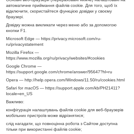
автоматичне приймання файлів cookie. Для того, щоб їх
відключити, скористайтеся функцією довідки у своєму
браузері.
Довідку можна викликати через меню або за допомогою
кнопки F1.
Microsoft Edge — https://privacy.microsoft.com/ru-
ru/privacystatement
Mozilla Firefox —
https://www.mozilla.org/ru/privacy/websites/#cookies
Google Chrome —
https://support.google.com/chrome/answer/95647?hl=ru
Opera — http://help.opera.com/Windows/11.50/ru/cookies.html
Safari for macOS — https://support.apple.com/kb/PH21411?
locale=en_US
Важливо:
конфігурація налаштувань файлів cookie для веб-браузерів
мобільних пристроїв може відрізнятися;
слід нагадати, що повноцінна робота з Сайтом доступна
тільки при використанні файлів cookie;