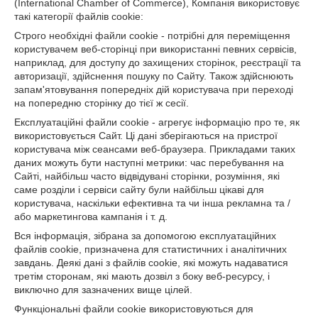
(International Chamber of Commerce), Компанія використовує
такі категорії файлів cookie:
Строго необхідні файли cookie - потрібні для переміщення
користувачем веб-сторінці при використанні певних сервісів,
наприклад, для доступу до захищених сторінок, реєстрації та
авторизації, здійснення пошуку по Сайту. Також здійснюють
запам'ятовування попередніх дій користувача при переході
на попередню сторінку до тієї ж сесії.
Експлуатаційні файли cookie - агрегує інформацію про те, як
використовується Сайт. Ці дані зберігаються на пристрої
користувача між сеансами веб-браузера. Прикладами таких
даних можуть бути наступні метрики: час перебування на
Сайті, найбільш часто відвідувані сторінки, розуміння, які
саме розділи і сервіси сайту були найбільш цікаві для
користувача, наскільки ефективна та чи інша рекламна та /
або маркетингова кампанія і т. д.
Вся інформація, зібрана за допомогою експлуатаційних
файлів cookie, призначена для статистичних і аналітичних
завдань. Деякі дані з файлів cookie, які можуть надаватися
третім сторонам, які мають дозвіл з боку веб-ресурсу, і
виключно для зазначених вище цілей.
Функціональні файли cookie використовуються для