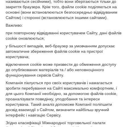
називаються сесійними), тобто вони зберігаються тільки до
закриття браузера. Крім того, файли cookie поділяються на
основні (вони встановлюються безпосередньо відвідуваним
Сайтом) і сторонні (встановлюються іншими сайтами).
Важливо:
при повторному відвідуванні користувачем Сайту, дані файлів
cookie оновлюються;
у більшості випадків, веб-браузер за умовчанням допускає
автоматичне збереження файлів cookie на пристрої
користувача;
відключення cookie може призвести до обмеження доступу
до опублікованих матеріалів та / або неповноцінного
функціонування сервісів Сайту.
Компанія піклується про своїх користувачів і намагається
зробити перебування на Сайті максимально комфортним, і
для цього Компанії необхідно, за допомогою файлів cookie,
проаналізувати поведінку, уподобання та інтереси
користувача. Такий аналіз допоможе Компанії поліпшити
досвід взаємодії з Сайтом, визначити найбільш зручний
інтерфейс і навігацію Сервісу.
Згідно класифікації Міжнародної торговельної палати