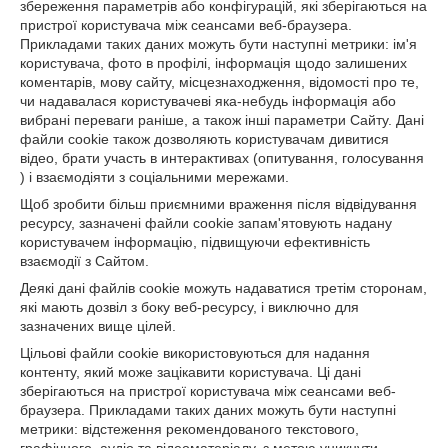
збереження параметрів або конфігурацій, які зберігаються на
пристрої користувача між сеансами веб-браузера.
Прикладами таких даних можуть бути наступні метрики: ім'я
користувача, фото в профілі, інформація щодо залишених
коментарів, мову сайту, місцезнаходження, відомості про те,
чи надавалася користувачеві яка-небудь інформація або
вибрані переваги раніше, а також інші параметри Сайту. Дані
файли cookie також дозволяють користувачам дивитися
відео, брати участь в интерактивах (опитування, голосування
) і взаємодіяти з соціальними мережами.
Щоб зробити більш приємними враження після відвідування
ресурсу, зазначені файли cookie запам'ятовують надану
користувачем інформацію, підвищуючи ефективність
взаємодії з Сайтом.
Деякі дані файлів cookie можуть надаватися третім сторонам,
які мають дозвіл з боку веб-ресурсу, і виключно для
зазначених вище цілей.
Цільові файли cookie використовуються для надання
контенту, який може зацікавити користувача. Ці дані
зберігаються на пристрої користувача між сеансами веб-
браузера. Прикладами таких даних можуть бути наступні
метрики: відстеження рекомендованого текстового,