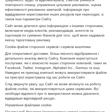
графічного, аудіо та відеоматеріалу, з метою уникнути
повторного показу, управління цільовою рекламою, оцінка
ефективності рекламних кампаній, інформація про
відвідування користувачем інших ресурсів при переходах, а
також інші параметри Сайту.
Сайт може ділитися цією інформацією з іншими сторонами,
включаючи медіа-клієнтів, рекламодавців, агентств та
партнерів по суміжних бізнесів для того, щоб вони надавали
якісну таргетовану рекламу.
Cookie-файли сторонніх сервісів і сервісів аналітики:
Для оперативної доставки, більш якісного відображення і
детального аналізу вмісту Сайту, Компанія користується
послугами, які є власністю інших сторонніх компаній, таких як
Facebook, Twitter, Instagram, Alphabet Inc., Gemius та інші.
Наведені як приклад компанії можуть використовувати файли
на пристрої користувача під час роботи на Сайті.
Слід звернути увагу, що Сайт не може вплинути на роботу
файлів cookie, які використовуються цими сервісами. Всі
необхідні відомості про їх використання можна дізнатися,
відвідавши відповідний ресурс.
Управління файлами cookie:
Основні веб-браузери (перераховані нижче) налаштовані на