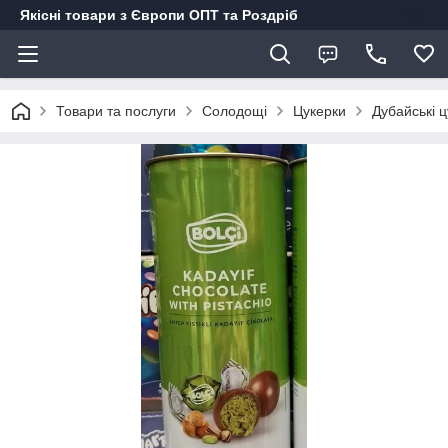
Якісні товари з Європи ОПТ та Роздріб
Товари та послуги
Солодощі
Цукерки
Дубайські цу