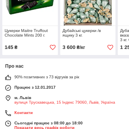
Цукерки Maitre Truffout
Дубайські цукерки /в
Дуба
Chocolate Mints 200 г.
ящику 3 кг.
вказа
3 к
145
3 600
1 2
₴
₴/кг
Про нас
90% позитивних з 73 відгуків за рік
Працює з 12.01.2017
м. Львів
вулиця Трускавецька, 15 Індекс 79060, Львів, Україна
Контакти
Сьогодні працює з 08:00 до 18:00
Показати весь графік роботи