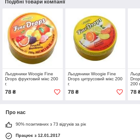
Подібні товари компанії
Льодяники Woogie Fine
Льодяники Woogie Fine
Льод
Drops фруктовий мікс 200
Drops цитрусовий мікс 200
Drop
г.
г.
200 г
78
78
78
₴
₴
Про нас
90% позитивних з 73 відгуків за рік
Працює з 12.01.2017