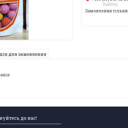
Вайбер
Замовлення тільки
ція для замовлення
панія
уйтесь до нас!