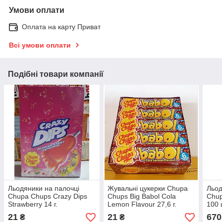
Умови оплати
Оплата на карту Приват
Всі умови оплати
Подібні товари компанії
Льодяники на палочці
Жувальні цукерки Chupa
Льод
Chupa Chups Crazy Dips
Chups Big Babol Cola
Chup
Strawberry 14 г.
Lemon Flavour 27,6 г.
100 
21
21
670
₴
₴