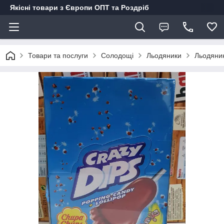
Якісні товари з Європи ОПТ та Роздріб
Товари та послуги
Солодощі
Льодяники
Льодяник