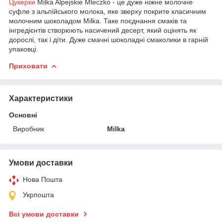
Цукерки
Milka Alpejskie Mleczko - це дуже ніжне молочне
суфле з альпійського молока, яке зверху покрите класичним
молочним шоколадом Milka. Таке поєднання смаків та
інгредієнтів створюють насичений десерт, який оцінять як
дорослі, так і діти. Дуже смачні шоколадні смаколики в гарній
упаковці.
Приховати
Характеристики
Основні
Виробник
Milka
Умови доставки
Нова Пошта
Укрпошта
Всі умови доставки