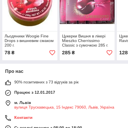
Льодяники Woogie Fine
Цукерки Вишня в лікері
Цуке
Drops з вишневим смаком
Mieszko Cherrissimo
Ravi
200 г.
Classic з сумочкою 285 г.
78
285
128
₴
₴
Про нас
90% позитивних з 73 відгуків за рік
Працює з 12.01.2017
м. Львів
вулиця Трускавецька, 15 Індекс 79060, Львів, Україна
Контакти
Сьогодні працює з 08:00 до 18:00