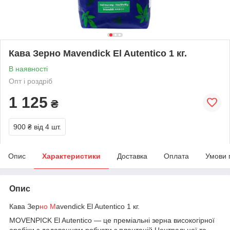
Кава Зерно Mavendick El Autentico 1 кг.
В наявності
Опт і роздріб
1 125
₴
900 ₴
від 4 шт.
Опис
Характеристики
Доставка
Оплата
Умови 
Опис
Кава Зер
но M
avendick El Autentico 1 кг.
MOVENPICK El Autentico — це преміальні зерна високогірної
арабіки з додаванням робусти з плантацій Центральної та