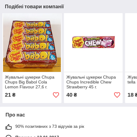
Подібні товари компанії
Жувальні цукерки Chupa
Жувальні цукерки Chupa
Жува
Chups Big Babol Cola
Chups Incredible Chew
tell
Lemon Flavour 27,6 г.
Strawberry 45 г.
21
40
18
₴
₴
Про нас
90% позитивних з 73 відгуків за рік