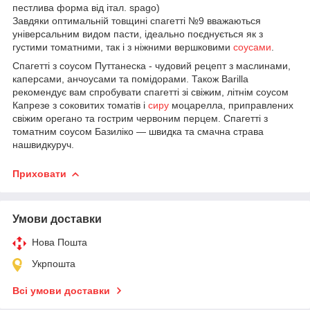
пестлива форма від італ. spago)
Завдяки оптимальній товщині спагетті №9 вважаються
універсальним видом пасти, ідеально поєднується як з
густими томатними, так і з ніжними вершковими
соусами
.
Спагетті з соусом Путтанеска - чудовий рецепт з маслинами,
каперсами, анчоусами та помідорами. Також Barilla
рекомендує вам спробувати спагетті зі свіжим, літнім соусом
Капрезе з соковитих томатів і
сиру
моцарелла, приправлених
свіжим орегано та гострим червоним перцем. Спагетті з
томатним соусом Базиліко — швидка та смачна страва
нашвидкуруч.
Приховати
Умови доставки
Нова Пошта
Укрпошта
Всі умови доставки